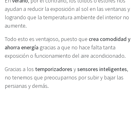
En
verano
, por el contrario, los toldos o estores nos
ayudan a reducir la exposición al sol en las ventanas y
logrando que la temperatura ambiente del interior no
aumente.
Todo esto es ventajoso, puesto que
crea comodidad y
ahorra energía
gracias a que no hace falta tanta
exposición o funcionamiento del aire acondicionado.
Gracias a los
temporizadores
y
sensores inteligentes
,
no tenemos que preocuparnos por subir y bajar las
persianas y demás.
Las persianas se abrirán y cerrarán de forma automática
en función también de tus preferencias o lo que
suponga
mayor ahorro energético
.
Confort