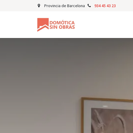
Ir al contenido
Provincia de Barcelona
934 45 43 23
Para Propietarios
P