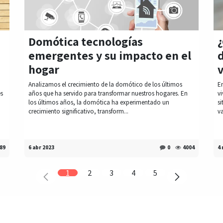
Domótica tecnologías
emergentes y su impacto en el
d
hogar
Analizamos el crecimiento de la domótico de los últimos
E
es
años que ha servido para transformar nuestros hogares. En
vi
los últimos años, la domótica ha experimentado un
si
crecimiento significativo, transform...
va
89
6 abr 2023
0
4004
4 
1
2
3
4
5