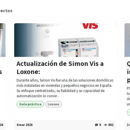
yectos
Actualización de Simon Vis a
Q
s
Loxone:
Durante años, Simon Vis fue una de las soluciones domóticas
más instaladas en viviendas y pequeños negocios en España.
Pl
Su enfoque centralizado, su fiabilidad y su capacidad de
l
automatización lo convir...
n
d
un
Guía práctica
Loxone
26
4 mar 2026
0
802
2 