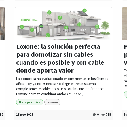
Loxone: la solución perfecta
para domotizar sin cables
p
cuando es posible y con cable
v
donde aporta valor
E
el
La domótica ha evolucionado enormemente en los últimos
m
años. Hoy ya no es necesario elegir entre un sistema
Bo
completamente cableado o uno totalmente inalámbrico:
Loxone permite combinar ambos mundos , ...
Guía práctica
Loxone
39
13 nov 2025
0
718
5 