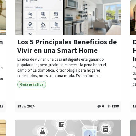
n
Los 5 Principales Beneficios de
Vivir en una Smart Home
I
La idea de vivir en una casa inteligente está ganando
popularidad, pero ¿realmente merece la pena hacer el
on
En
cambio? La domótica, o tecnología para hogares
d
conectados, no es solo una moda. Es una forma ...
ón
m
ca
Guía práctica
19
29 dic 2024
0
1298
1