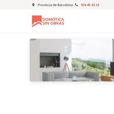
Ir al contenido
Provincia de Barcelona
934 45 43 23
Para Propietarios
P