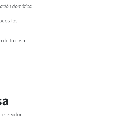
alación domótica.
todos los
a de tu casa.
sa
un servidor