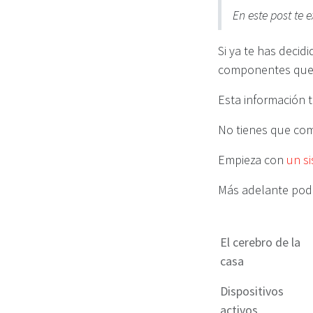
En este post te 
Si ya te has decid
componentes que p
Esta información t
No tienes que com
Empieza con
un si
Más adelante podr
El cerebro de la
casa
Dispositivos
activos