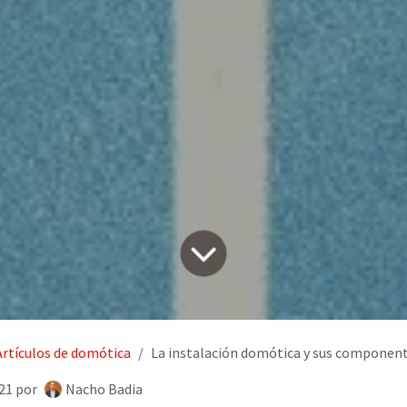
Artículos de domótica
La instalación domótica y sus componen
021
por
Nacho Badia