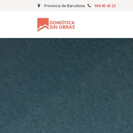
Ir al contenido
Provincia de Barcelona
934 45 43 23
Para Propietarios
P