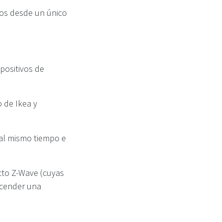
vos desde un único
positivos de
 de Ikea y
 al mismo tiempo e
cto Z-Wave (cuyas
ncender una